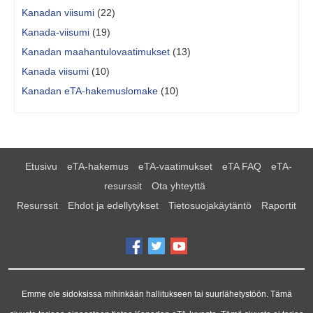
Kanadan viisumi
(22)
Kanada-viisumi
(19)
Kanadan maahantulovaatimukset
(13)
Kanada viisumi
(10)
Kanadan eTA-hakemuslomake
(10)
Etusivu
eTA-hakemus
eTA-vaatimukset
eTA FAQ
eTA-
resurssit
Ota yhteyttä
Resurssit
Ehdot ja edellytykset
Tietosuojakäytäntö
Raportit
Emme ole sidoksissa mihinkään hallitukseen tai suurlähetystöön. Tämä