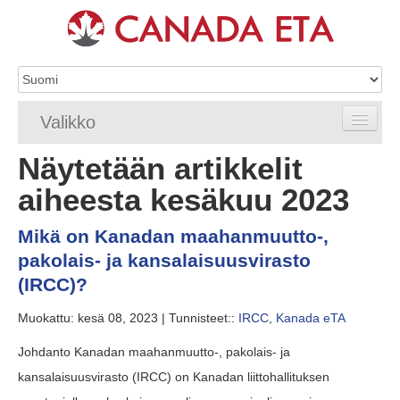
Valikko
Näytetään artikkelit
Etusivu
aiheesta kesäkuu 2023
eTA-hakemus
Mikä on Kanadan maahanmuutto-,
eTA-vaatimukset
pakolais- ja kansalaisuusvirasto
eTA FAQ
(IRCC)?
Muokattu: kesä 08, 2023 |
Tunnisteet::
IRCC
,
Kanada eTA
eTA-resurssit
Johdanto Kanadan maahanmuutto-, pakolais- ja
Ota yhteyttä
kansalaisuusvirasto (IRCC) on Kanadan liittohallituksen