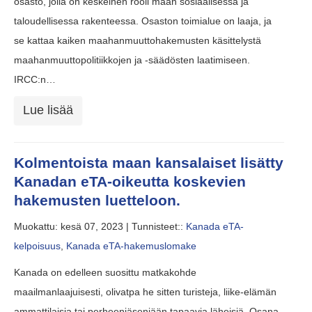
osasto, jolla on keskeinen rooli maan sosiaalisessa ja
taloudellisessa rakenteessa. Osaston toimialue on laaja, ja
se kattaa kaiken maahanmuuttohakemusten käsittelystä
maahanmuuttopolitiikkojen ja -säädösten laatimiseen.
IRCC:n…
Lue lisää
Kolmentoista maan kansalaiset lisätty
Kanadan eTA-oikeutta koskevien
hakemusten luetteloon.
Muokattu: kesä 07, 2023 |
Tunnisteet::
Kanada eTA-
kelpoisuus
,
Kanada eTA-hakemuslomake
Kanada on edelleen suosittu matkakohde
maailmanlaajuisesti, olivatpa he sitten turisteja, liike-elämän
ammattilaisia tai perheenjäseniään tapaavia läheisiä. Osana