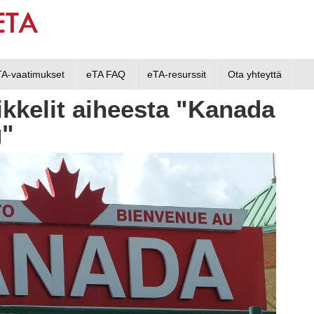
TA-vaatimukset
eTA FAQ
eTA-resurssit
Ota yhteyttä
ikkelit aiheesta "Kanada
g"