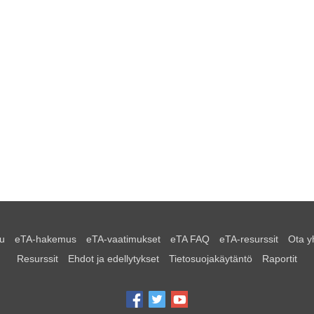
u
eTA-hakemus
eTA-vaatimukset
eTA FAQ
eTA-resurssit
Ota y
Resurssit
Ehdot ja edellytykset
Tietosuojakäytäntö
Raportit