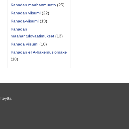
Kanadan maahanmuutto
(25)
Kanadan viisumi
(22)
Kanada-viisumi
(19)
Kanadan
maahantulovaatimukset
(13)
Kanada viisumi
(10)
Kanadan eTA-hakemuslomake
(10)
hteyttä