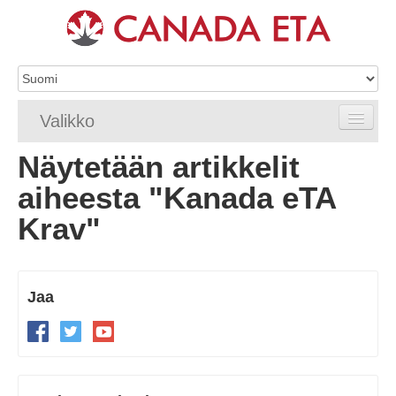
Valikko
Näytetään artikkelit
Etusivu
aiheesta "Kanada eTA
eTA-hakemus
Krav"
eTA-vaatimukset
eTA FAQ
Jaa
eTA-resurssit
Ota yhteyttä