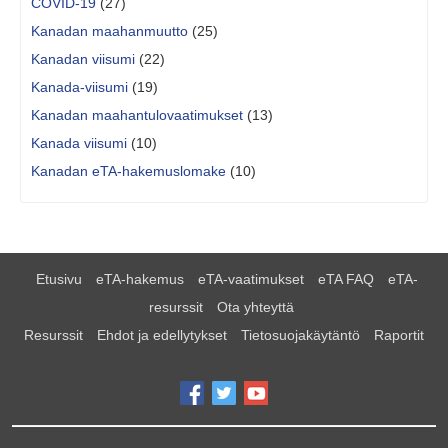
COVID-19
(27)
Kanadan maahanmuutto
(25)
Kanadan viisumi
(22)
Kanada-viisumi
(19)
Kanadan maahantulovaatimukset
(13)
Kanada viisumi
(10)
Kanadan eTA-hakemuslomake
(10)
Etusivu
eTA-hakemus
eTA-vaatimukset
eTA FAQ
eTA-
resurssit
Ota yhteyttä
Resurssit
Ehdot ja edellytykset
Tietosuojakäytäntö
Raportit