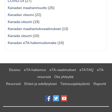
COVID-19
(27)
Kanadan maahanmuutto
(25)
Kanadan viisumi
(22)
Kanada-viisumi
(19)
Kanadan maahantulovaatimukset
(13)
Kanada viisumi
(10)
Kanadan eTA-hakemuslomake
(10)
Etusivu
eTA-hakemus
eTA-vaatimukset
eTA FAQ
eTA-
resurssit
Ota yhteyttä
Resurssit
Ehdot ja edellytykset
Tietosuojakäytäntö
Raportit