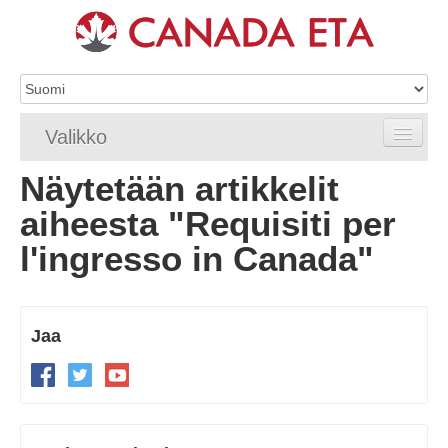
Valikko
Näytetään artikkelit
Etusivu
aiheesta "Requisiti per
eTA-hakemus
l'ingresso in Canada"
eTA-vaatimukset
eTA FAQ
Jaa
eTA-resurssit
Ota yhteyttä