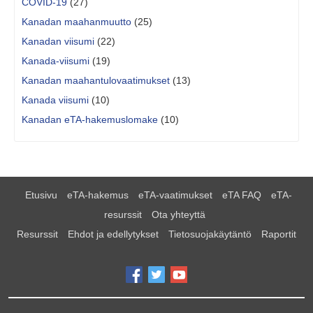
COVID-19
(27)
Kanadan maahanmuutto
(25)
Kanadan viisumi
(22)
Kanada-viisumi
(19)
Kanadan maahantulovaatimukset
(13)
Kanada viisumi
(10)
Kanadan eTA-hakemuslomake
(10)
Etusivu
eTA-hakemus
eTA-vaatimukset
eTA FAQ
eTA-
resurssit
Ota yhteyttä
Resurssit
Ehdot ja edellytykset
Tietosuojakäytäntö
Raportit