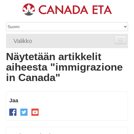
Valikko
Näytetään artikkelit
Etusivu
aiheesta "immigrazione
eTA-hakemus
in Canada"
eTA-vaatimukset
eTA FAQ
Jaa
eTA-resurssit
Ota yhteyttä