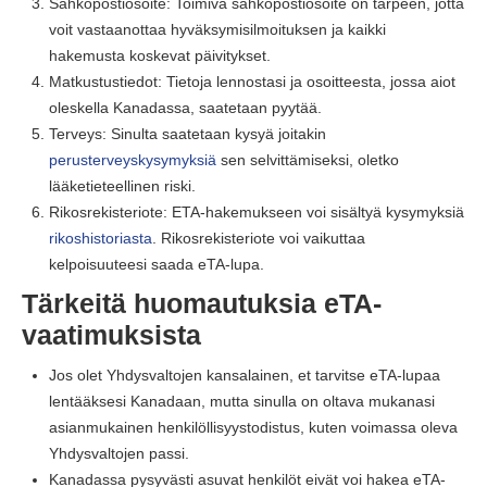
Sähköpostiosoite: Toimiva sähköpostiosoite on tarpeen, jotta
voit vastaanottaa hyväksymisilmoituksen ja kaikki
hakemusta koskevat päivitykset.
Matkustustiedot: Tietoja lennostasi ja osoitteesta, jossa aiot
oleskella Kanadassa, saatetaan pyytää.
Terveys: Sinulta saatetaan kysyä joitakin
perusterveyskysymyksiä
sen selvittämiseksi, oletko
lääketieteellinen riski.
Rikosrekisteriote: ETA-hakemukseen voi sisältyä kysymyksiä
rikoshistoriasta
. Rikosrekisteriote voi vaikuttaa
kelpoisuuteesi saada eTA-lupa.
Tärkeitä huomautuksia eTA-
vaatimuksista
Jos olet Yhdysvaltojen kansalainen, et tarvitse eTA-lupaa
lentääksesi Kanadaan, mutta sinulla on oltava mukanasi
asianmukainen henkilöllisyystodistus, kuten voimassa oleva
Yhdysvaltojen passi.
Kanadassa pysyvästi asuvat henkilöt eivät voi hakea eTA-