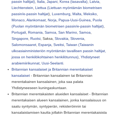
passin haltijat)
,
Italia
,
Japani
,
Korea (tasavalta)
,
Latvia
,
Liechtenstein
,
Liettua (Liettuan myöntämän biometrisen
passin/e-passin haltijat
),
Luxemburg
,
Malta
,
Meksiko
,
Monaco
,
Alankomaat
,
Norja
,
Papua-Uusi-Guinea
,
Puola
(Puolan myöntämän biometrisen passin/e-passin haltijat)
,
Portugali
,
Romania
,
Samoa
,
San Marino
,
Samoa
,
Singapore
,
Ruotsi
, Saksa,
Slovakia
,
Slovenia
,
Salomonsaaret
,
Espanja
,
Sveitsi
,
Taiwan (Taiwanin
ulkoasiainministeriön myöntämän tavallisen passin haltijat,
jossa on henkilökohtainen henkilötunnus)
,
Yhdistyneet
arabiemiirikunnat
,
Uusi-Seelanti
.
Britannian kansalaiset ja Britannian merentakaiset
kansalaiset
- Britannian kansalainen tai Britannian
merentakainen kansalainen, joka saa palata
Yhdistyneeseen kuningaskuntaan.
Britannian merentakaisten alueiden kansalaiset - Britannian
merentakaisen alueen kansalainen, jonka kansalaisuus on
saatu syntymän, syntyperän, rekisteröinnin tai
kansalaistamisen kautta jollakin Britannian merentakaisista