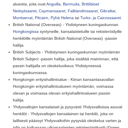
alueista, joita ovat
Anguilla
,
Bermuda
,
Brittiläiset
Neitsytsaaret
,
Caymansaaret
,
Falklandinsaaret
,
Gibraltar
,
Montserrat
,
Pitcairn
,
Pyhä Helena
tai
Turks- ja Caicossaaret
.
British National (Overseas) - Yhdistyneen kuningaskunnan
Hongkongissa
syntyneille, kansalaistetuille tai rekisteröidyille
henkilöille myöntämän British National (Overseas) -passin
haltija.
British Subjects - Yhdistyneen kuningaskunnan myöntämän
British Subject -passin haltija, joka sisältää maininnan, että
passin haltijalla on oleskeluoikeus Yhdistyneessä
kuningaskunnassa.
Hongkongin erityishallintoalue - Kiinan kansantasavallan
Hongkongin erityishallintoalueen myöntämän, voimassa
olevan ja voimassa olevan erityishallintoalueen passin
haltija.
Yhdysvaltojen kansalaiset ja pysyvästi Yhdysvalloissa asuvat
henkilöt - Yhdysvaltojen kansalainen tai henkilö, joka on
laillisesti päässyt Yhdysvaltoihin pysyvää oleskelua varten ja
jolla on hallussaan ulkomaalaisten rekisteröintikortti (Green