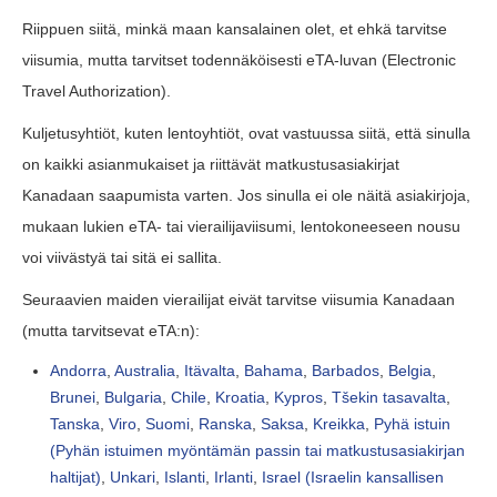
Riippuen siitä, minkä maan kansalainen olet, et ehkä tarvitse
viisumia, mutta tarvitset todennäköisesti eTA-luvan (Electronic
Travel Authorization).
Kuljetusyhtiöt, kuten lentoyhtiöt, ovat vastuussa siitä, että sinulla
on kaikki asianmukaiset ja riittävät matkustusasiakirjat
Kanadaan saapumista varten. Jos sinulla ei ole näitä asiakirjoja,
mukaan lukien eTA- tai vierailijaviisumi, lentokoneeseen nousu
voi viivästyä tai sitä ei sallita.
Seuraavien maiden vierailijat eivät tarvitse viisumia Kanadaan
(mutta tarvitsevat eTA:n):
Andorra
,
Australia
,
Itävalta
,
Bahama
,
Barbados
,
Belgia
,
Brunei
,
Bulgaria
,
Chile
,
Kroatia
,
Kypros
,
Tšekin tasavalta
,
Tanska
,
Viro
,
Suomi
,
Ranska
,
Saksa
,
Kreikka
,
Pyhä istuin
(Pyhän istuimen myöntämän passin tai matkustusasiakirjan
haltijat)
,
Unkari
,
Islanti
,
Irlanti
,
Israel (Israelin kansallisen