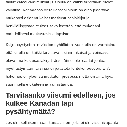
täytät kaikki vaatimukset ja sinulla on kaikki tarvittavat tiedot
valmiina. Kanadassa vieraillessasi sinun on aina pidettävä
mukanasi asianmukaiset matkustusasiakirjat ja
henkilöllisyystodistukset sekä itsestäsi että mukanasi
mahdollisesti matkustavista lapsista.
Kuljetusyritysten, myös lentoyhtiöiden, vastuulla on varmistaa,
että sinulla on kaikki tarvittavat asianmukaiset ja voimassa
olevat matkustusasiakirjat. Jos näin ei ole, saatat joutua
myöhästymään tai sinua ei päästetä lentokoneeseen. ETA-
hakemus on yleensä mutkaton prosessi, mutta on aina hyvä
suunnitella etukäteen ja valmistautua.
Tarvitaanko viisumi edelleen, jos
kulkee Kanadan läpi
pysähtymättä?
Jos olet sellaisen maan kansalainen, jolla ei ole viisumivapaata