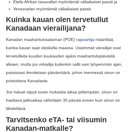
Etelä-Afrikan tasavallan myöntämät väliaikaiset passit ja
Venezuelan myöntämät väliaikaiset passit.
Kuinka kauan olen tervetullut
Kanadaan vierailijana?
Kanadan maahantulosataman (POE)
rajavartija
määrittää,
kuinka kauan saat oleskella maassa. Useimmat vierailijat ovat
tervetulleita kuuden kuukauden ajaksi maahantulopäivästä
alkaen, mutta jos virkailija kuitenkin sallii vain lyhyemmän ajan,
passissasi ilmoitetaan päivämäärä, johon mennessä sinun on
poistuttava Kanadasta.
Jos haluat viipyä luvan mukaista aikaa pidempään, sinun on
haettava jatkoaikaa vähintään 30 päivää ennen kuin sinun on
lähdettävä.
Tarvitsenko eTA- tai viisumin
Kanadan-matkalle?