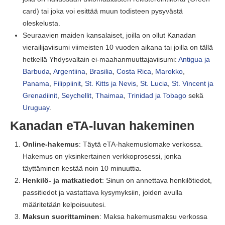
card) tai joka voi esittää muun todisteen pysyvästä
oleskelusta.
Seuraavien maiden kansalaiset, joilla on ollut Kanadan
vierailijaviisumi viimeisten 10 vuoden aikana tai joilla on tällä
hetkellä Yhdysvaltain ei-maahanmuuttajaviisumi:
Antigua ja
Barbuda
,
Argentiina
,
Brasilia
,
Costa Rica
,
Marokko
,
Panama
,
Filippiinit
,
St. Kitts ja Nevis
,
St. Lucia
,
St. Vincent ja
Grenadiinit
,
Seychellit
,
Thaimaa
,
Trinidad ja Tobago
sekä
Uruguay
.
Kanadan eTA-luvan hakeminen
Online-hakemus
: Täytä eTA-hakemuslomake verkossa.
Hakemus on yksinkertainen verkkoprosessi, jonka
täyttäminen kestää noin 10 minuuttia.
Henkilö- ja matkatiedot
: Sinun on annettava henkilötiedot,
passitiedot ja vastattava kysymyksiin, joiden avulla
määritetään kelpoisuutesi.
Maksun suorittaminen
: Maksa hakemusmaksu verkossa