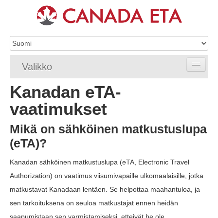
Valikko
Kanadan eTA-
Etusivu
vaatimukset
eTA-hakemus
Mikä on sähköinen matkustuslupa
eTA-vaatimukset
(eTA)?
eTA FAQ
Kanadan sähköinen matkustuslupa (eTA, Electronic Travel
eTA-resurssit
Authorization) on vaatimus viisumivapaille ulkomaalaisille, jotka
matkustavat Kanadaan lentäen. Se helpottaa maahantuloa, ja
Ota yhteyttä
sen tarkoituksena on seuloa matkustajat ennen heidän
saapumistaan sen varmistamiseksi, etteivät he ole