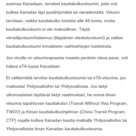
asemaa Kanadaan, tarvitset kauttakulkuviisumin, jotta voit
kulkea Kanadan läpi pysähtymättä tai vierailematta. Viisumi
tarvitaan, vaikka kauttakulku kestäisi alle 48 tuntia, mutta
kauttakulkuviisumi ei ole maksullinen. Täytä
vierailijaviisumihakemus (tilapäinen oleskeluviisumi) ja valitse
kauttakulkuviisumi lomakkeen vaihtoehtojen luettelosta.
Jos sinulla on viisumivapaasta maasta peräisin oleva passi, voit
hakea eTA-lupaa Kanadaan.
Et välttämättä tarvitse kauttakulkuviisumia tai eTA-viisumia, jos
matkustat Yhdysvaltoihin tai Yhdysvalloista. Jos tietyt
ulkomaalaiset täyttävät tietyt vaatimukset, he voivat ilman
viisumia tapahtuvan kauttakulun (Transit Without Visa Program,
TWOV) ja Kiinan kauttakulkuohjelman (China Transit Program,
CTP) nojalla kulkea Kanadan kautta matkalla Yhdysvaltoihin tai
Yhdysvalloista ilman Kanadan kauttakulkuviisumia.