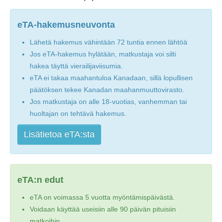
eTA-hakemusneuvonta
Lähetä hakemus vähintään 72 tuntia ennen lähtöä
Jos eTA-hakemus hylätään, matkustaja voi silti
hakea täyttä vierailijaviisumia.
eTA ei takaa maahantuloa Kanadaan, sillä lopullisen
päätöksen tekee Kanadan maahanmuuttovirasto.
Jos matkustaja on alle 18-vuotias, vanhemman tai
huoltajan on tehtävä hakemus.
Lisätietoa eTA:sta
eTA:n edut
eTA on voimassa 5 vuotta myöntämispäivästä.
Voidaan käyttää useisiin alle 90 päivän pituisiin
matkoihin.