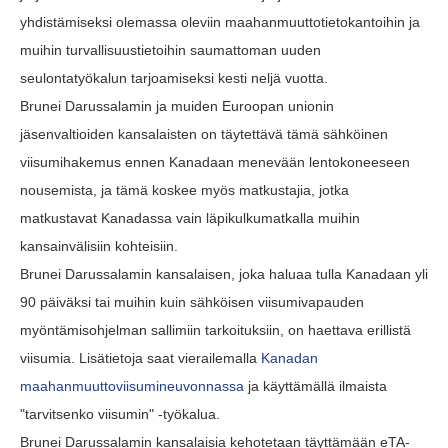
yhdistämiseksi olemassa oleviin maahanmuuttotietokantoihin ja
muihin turvallisuustietoihin saumattoman uuden
seulontatyökalun tarjoamiseksi kesti neljä vuotta.
Brunei Darussalamin ja muiden Euroopan unionin
jäsenvaltioiden kansalaisten on täytettävä tämä sähköinen
viisumihakemus ennen Kanadaan menevään lentokoneeseen
nousemista, ja tämä koskee myös matkustajia, jotka
matkustavat Kanadassa vain läpikulkumatkalla muihin
kansainvälisiin kohteisiin.
Brunei Darussalamin kansalaisen, joka haluaa tulla Kanadaan yli
90 päiväksi tai muihin kuin sähköisen viisumivapauden
myöntämisohjelman sallimiin tarkoituksiin, on haettava erillistä
viisumia. Lisätietoja saat vierailemalla
Kanadan
maahanmuuttoviisumineuvonnassa
ja käyttämällä ilmaista
"tarvitsenko viisumin" -työkalua.
Brunei Darussalamin kansalaisia kehotetaan täyttämään eTA-