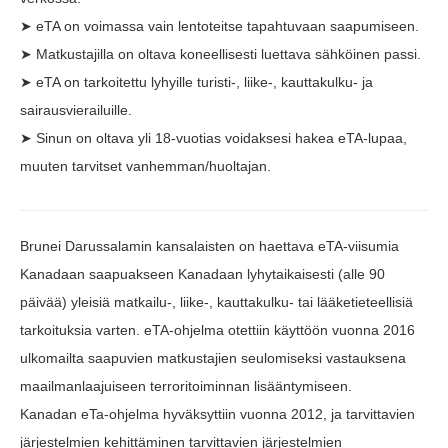
➤ eTA on voimassa vain lentoteitse tapahtuvaan saapumiseen.
➤ Matkustajilla on oltava koneellisesti luettava sähköinen passi.
➤ eTA on tarkoitettu lyhyille turisti-, liike-, kauttakulku- ja
sairausvierailuille.
➤ Sinun on oltava yli 18-vuotias voidaksesi hakea eTA-lupaa,
muuten tarvitset vanhemman/huoltajan.
Brunei Darussalamin kansalaisten on haettava eTA-viisumia
Kanadaan saapuakseen Kanadaan lyhytaikaisesti (alle 90
päivää) yleisiä matkailu-, liike-, kauttakulku- tai lääketieteellisiä
tarkoituksia varten. eTA-ohjelma otettiin käyttöön vuonna 2016
ulkomailta saapuvien matkustajien seulomiseksi vastauksena
maailmanlaajuiseen terroritoiminnan lisääntymiseen.
Kanadan eTa-ohjelma hyväksyttiin vuonna 2012, ja tarvittavien
järjestelmien kehittäminen tarvittavien järjestelmien