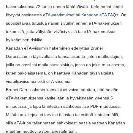
hakemuksensa 72 tuntia ennen lähtöpäivää. Tarkemmat tiedot
löytyvät osoitteesta
eTA-vaatimukset
tai
Kanadan eTA FAQ:t
. On
suositeltavaa tutustua näihin sivuihin ennen eTA-hakemuksen
tekemistä, jotta vältytään viivästyksiltä tai eTA-hakemuksen
hylkäämisen riskiltä.
Kanadan eTA-viisumin hakeminen edellyttää Brunei
Darussalamin täysivaltaista kansalaisuutta, joten matkustajien,
joilla on passi tai matkustusasiakirja, jossa on jokin muu asema,
kuten pakolaisasema, on haettava Kanadan täysivaltaista
vierailijaviisumia eikä eTA-viisumia.
Brunei Darussalamin kansalaiset voivat odottaa, että heidän
eTA-hakemuksensa käsitellään ja hyväksytään yleensä 5
minuutissa, ja lupa lähetetään sähköpostitse PDF-muodossa.
Mitään asiakirjoja ei tarvitse tulostaa tai esittää lentokentällä,
sillä eTA-lupa tallennetaan sähköisesti passia vastaan Kanadan
maahanmuuttoviraston järjestelmään.