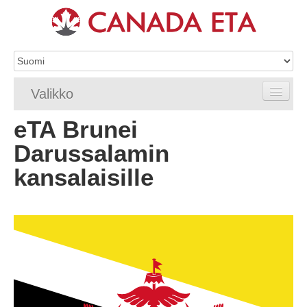
Valikko
eTA Brunei
Etusivu
Darussalamin
eTA-hakemus
kansalaisille
eTA-vaatimukset
eTA FAQ
eTA-resurssit
Ota yhteyttä