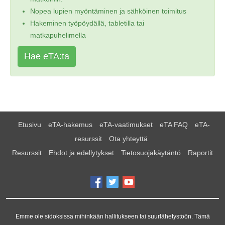
Nopea lupien myöntäminen ja sähköinen toimitus
Hakeminen työpöydällä, tabletilla tai
matkapuhelimella
Hae eTA:ta
Etusivu
eTA-hakemus
eTA-vaatimukset
eTA FAQ
eTA-
resurssit
Ota yhteyttä
Resurssit
Ehdot ja edellytykset
Tietosuojakäytäntö
Raportit
Emme ole sidoksissa mihinkään hallitukseen tai suurlähetystöön. Tämä