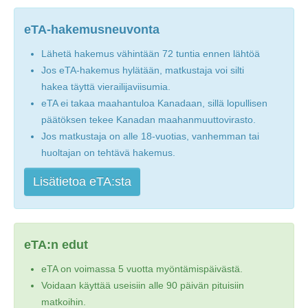
eTA-hakemusneuvonta
Lähetä hakemus vähintään 72 tuntia ennen lähtöä
Jos eTA-hakemus hylätään, matkustaja voi silti
hakea täyttä vierailijaviisumia.
eTA ei takaa maahantuloa Kanadaan, sillä lopullisen
päätöksen tekee Kanadan maahanmuuttovirasto.
Jos matkustaja on alle 18-vuotias, vanhemman tai
huoltajan on tehtävä hakemus.
Lisätietoa eTA:sta
eTA:n edut
eTA on voimassa 5 vuotta myöntämispäivästä.
Voidaan käyttää useisiin alle 90 päivän pituisiin
matkoihin.