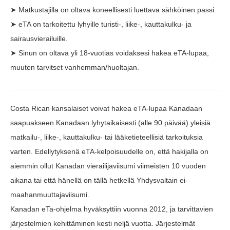
➤ Matkustajilla on oltava koneellisesti luettava sähköinen passi.
➤ eTA on tarkoitettu lyhyille turisti-, liike-, kauttakulku- ja
sairausvierailuille.
➤ Sinun on oltava yli 18-vuotias voidaksesi hakea eTA-lupaa,
muuten tarvitset vanhemman/huoltajan.
Costa Rican kansalaiset voivat hakea eTA-lupaa Kanadaan
saapuakseen Kanadaan lyhytaikaisesti (alle 90 päivää) yleisiä
matkailu-, liike-, kauttakulku- tai lääketieteellisiä tarkoituksia
varten. Edellytyksenä eTA-kelpoisuudelle on, että hakijalla on
aiemmin ollut Kanadan vierailijaviisumi viimeisten 10 vuoden
aikana tai että hänellä on tällä hetkellä Yhdysvaltain ei-
maahanmuuttajaviisumi.
Kanadan eTa-ohjelma hyväksyttiin vuonna 2012, ja tarvittavien
järjestelmien kehittäminen kesti neljä vuotta. Järjestelmät