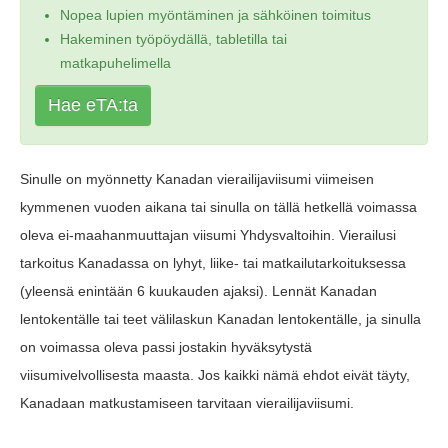
Nopea lupien myöntäminen ja sähköinen toimitus
Hakeminen työpöydällä, tabletilla tai
matkapuhelimella
Hae eTA:ta
Sinulle on myönnetty Kanadan vierailijaviisumi viimeisen
kymmenen vuoden aikana tai sinulla on tällä hetkellä voimassa
oleva ei-maahanmuuttajan viisumi Yhdysvaltoihin. Vierailusi
tarkoitus Kanadassa on lyhyt, liike- tai matkailutarkoituksessa
(yleensä enintään 6 kuukauden ajaksi). Lennät Kanadan
lentokentälle tai teet välilaskun Kanadan lentokentälle, ja sinulla
on voimassa oleva passi jostakin hyväksytystä
viisumivelvollisesta maasta. Jos kaikki nämä ehdot eivät täyty,
Kanadaan matkustamiseen tarvitaan vierailijaviisumi.