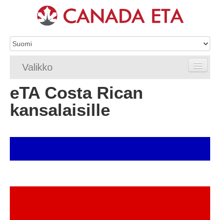
Valikko
eTA Costa Rican
Etusivu
kansalaisille
eTA-hakemus
eTA-vaatimukset
eTA FAQ
eTA-resurssit
Ota yhteyttä