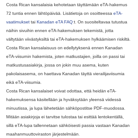
Costa Rican kansalaisia kehotetaan täyttämään eTA-hakemus
72 tuntia ennen lähtöpäivää. Lisätietoja on osoitteessa
eTA-
vaatimukset
tai
Kanadan eTA FAQ:
t. On suositeltavaa tutustua
näihin sivuihin ennen eTA-hakemuksen tekemistä, jotta
vältytään viivästyksiltä tai eTA-hakemuksen hylkäämisen riskiltä.
Costa Rican kansalaisuus on edellytyksenä ennen Kanadan
eTA-viisumin hakemista, joten matkustajien, joilla on passi tai
matkustusasiakirja, jossa on jokin muu asema, kuten
pakolaisasema, on haettava Kanadan täyttä vierailijaviisumia
eikä eTA-viisumia.
Costa Rican kansalaiset voivat odottaa, että heidän eTA-
hakemuksensa käsitellään ja hyväksytään yleensä viidessä
minuutissa, ja lupa lähetetään sähköpostitse PDF-muodossa.
Mitään asiakirjoja ei tarvitse tulostaa tai esittää lentokentällä,
sillä eTA-lupa tallennetaan sähköisesti passia vastaan Kanadan
maahanmuuttoviraston järjestelmään.