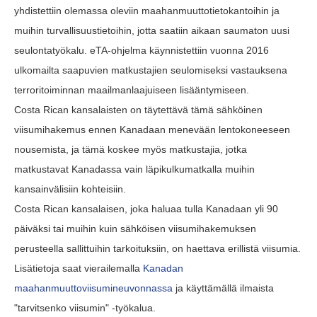
yhdistettiin olemassa oleviin maahanmuuttotietokantoihin ja
muihin turvallisuustietoihin, jotta saatiin aikaan saumaton uusi
seulontatyökalu. eTA-ohjelma käynnistettiin vuonna 2016
ulkomailta saapuvien matkustajien seulomiseksi vastauksena
terroritoiminnan maailmanlaajuiseen lisääntymiseen.
Costa Rican kansalaisten on täytettävä tämä sähköinen
viisumihakemus ennen Kanadaan menevään lentokoneeseen
nousemista, ja tämä koskee myös matkustajia, jotka
matkustavat Kanadassa vain läpikulkumatkalla muihin
kansainvälisiin kohteisiin.
Costa Rican kansalaisen, joka haluaa tulla Kanadaan yli 90
päiväksi tai muihin kuin sähköisen viisumihakemuksen
perusteella sallittuihin tarkoituksiin, on haettava erillistä viisumia.
Lisätietoja saat vierailemalla
Kanadan
maahanmuuttoviisumineuvonnassa
ja käyttämällä ilmaista
"tarvitsenko viisumin" -työkalua.