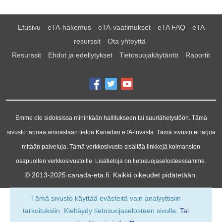
Etusivu
eTA-hakemus
eTA-vaatimukset
eTA FAQ
eTA-
resurssit
Ota yhteyttä
Resurssit
Ehdot ja edellytykset
Tietosuojakäytäntö
Raportit
Emme ole sidoksissa mihinkään hallitukseen tai suurlähetystöön. Tämä
sivusto tarjoaa ainoastaan tietoa Kanadan eTA-luvasta. Tämä sivusto ei tarjoa
mitään palveluja. Tämä verkkosivusto sisältää linkkejä kolmansien
osapuolten verkkosivustoille. Lisätietoja on tietosuojaselosteessamme.
© 2013-2025
canada-eta.fi
. Kaikki oikeudet pidätetään.
Tämä sivusto käyttää evästeitä vain analyyttisiin
tarkoituksiin. Kieltäydy tietosuojaselosteen sivulla.
Tai