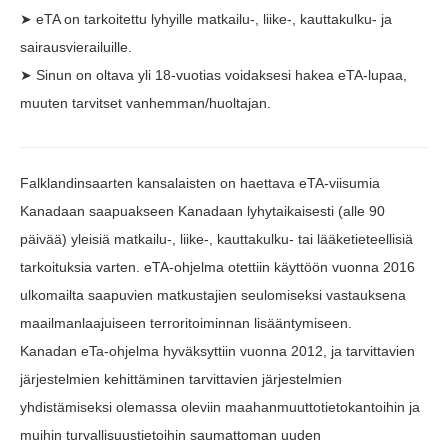
➤ eTA on tarkoitettu lyhyille matkailu-, liike-, kauttakulku- ja
sairausvierailuille.
➤ Sinun on oltava yli 18-vuotias voidaksesi hakea eTA-lupaa,
muuten tarvitset vanhemman/huoltajan.
Falklandinsaarten kansalaisten on haettava eTA-viisumia
Kanadaan saapuakseen Kanadaan lyhytaikaisesti (alle 90
päivää) yleisiä matkailu-, liike-, kauttakulku- tai lääketieteellisiä
tarkoituksia varten. eTA-ohjelma otettiin käyttöön vuonna 2016
ulkomailta saapuvien matkustajien seulomiseksi vastauksena
maailmanlaajuiseen terroritoiminnan lisääntymiseen.
Kanadan eTa-ohjelma hyväksyttiin vuonna 2012, ja tarvittavien
järjestelmien kehittäminen tarvittavien järjestelmien
yhdistämiseksi olemassa oleviin maahanmuuttotietokantoihin ja
muihin turvallisuustietoihin saumattoman uuden