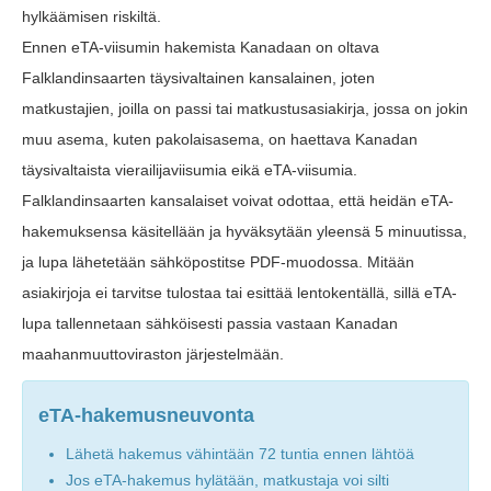
hylkäämisen riskiltä.
Ennen eTA-viisumin hakemista Kanadaan on oltava
Falklandinsaarten täysivaltainen kansalainen, joten
matkustajien, joilla on passi tai matkustusasiakirja, jossa on jokin
muu asema, kuten pakolaisasema, on haettava Kanadan
täysivaltaista vierailijaviisumia eikä eTA-viisumia.
Falklandinsaarten kansalaiset voivat odottaa, että heidän eTA-
hakemuksensa käsitellään ja hyväksytään yleensä 5 minuutissa,
ja lupa lähetetään sähköpostitse PDF-muodossa. Mitään
asiakirjoja ei tarvitse tulostaa tai esittää lentokentällä, sillä eTA-
lupa tallennetaan sähköisesti passia vastaan Kanadan
maahanmuuttoviraston järjestelmään.
eTA-hakemusneuvonta
Lähetä hakemus vähintään 72 tuntia ennen lähtöä
Jos eTA-hakemus hylätään, matkustaja voi silti