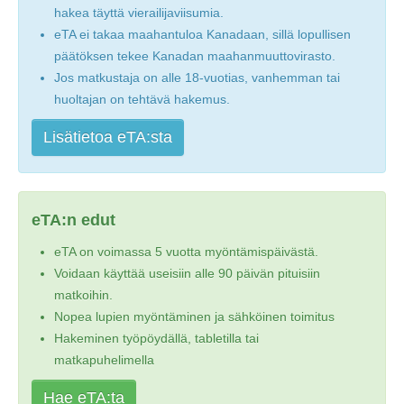
hakea täyttä vierailijaviisumia.
eTA ei takaa maahantuloa Kanadaan, sillä lopullisen
päätöksen tekee Kanadan maahanmuuttovirasto.
Jos matkustaja on alle 18-vuotias, vanhemman tai
huoltajan on tehtävä hakemus.
Lisätietoa eTA:sta
eTA:n edut
eTA on voimassa 5 vuotta myöntämispäivästä.
Voidaan käyttää useisiin alle 90 päivän pituisiin
matkoihin.
Nopea lupien myöntäminen ja sähköinen toimitus
Hakeminen työpöydällä, tabletilla tai
matkapuhelimella
Hae eTA:ta