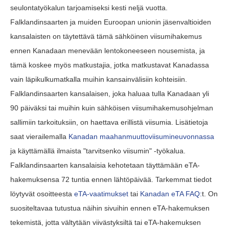
seulontatyökalun tarjoamiseksi kesti neljä vuotta.
Falklandinsaarten ja muiden Euroopan unionin jäsenvaltioiden
kansalaisten on täytettävä tämä sähköinen viisumihakemus
ennen Kanadaan menevään lentokoneeseen nousemista, ja
tämä koskee myös matkustajia, jotka matkustavat Kanadassa
vain läpikulkumatkalla muihin kansainvälisiin kohteisiin.
Falklandinsaarten kansalaisen, joka haluaa tulla Kanadaan yli
90 päiväksi tai muihin kuin sähköisen viisumihakemusohjelman
sallimiin tarkoituksiin, on haettava erillistä viisumia. Lisätietoja
saat vierailemalla
Kanadan maahanmuuttoviisumineuvonnassa
ja käyttämällä ilmaista "tarvitsenko viisumin" -työkalua.
Falklandinsaarten kansalaisia kehotetaan täyttämään eTA-
hakemuksensa 72 tuntia ennen lähtöpäivää. Tarkemmat tiedot
löytyvät osoitteesta
eTA-vaatimukset
tai
Kanadan eTA FAQ:
t. On
suositeltavaa tutustua näihin sivuihin ennen eTA-hakemuksen
tekemistä, jotta vältytään viivästyksiltä tai eTA-hakemuksen