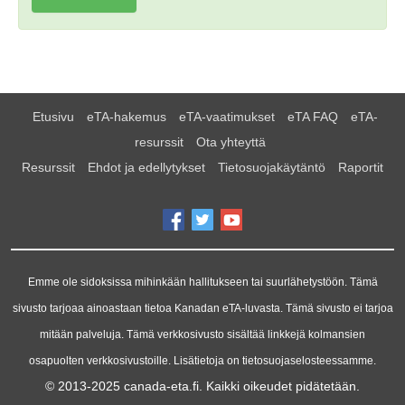
Etusivu
eTA-hakemus
eTA-vaatimukset
eTA FAQ
eTA-
resurssit
Ota yhteyttä
Resurssit
Ehdot ja edellytykset
Tietosuojakäytäntö
Raportit
Emme ole sidoksissa mihinkään hallitukseen tai suurlähetystöön. Tämä
sivusto tarjoaa ainoastaan tietoa Kanadan eTA-luvasta. Tämä sivusto ei tarjoa
mitään palveluja. Tämä verkkosivusto sisältää linkkejä kolmansien
osapuolten verkkosivustoille. Lisätietoja on tietosuojaselosteessamme.
© 2013-2025
canada-eta.fi
. Kaikki oikeudet pidätetään.