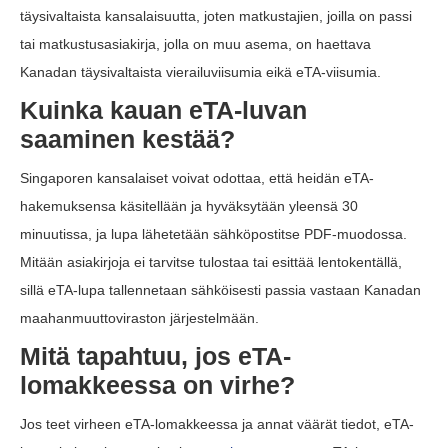
täysivaltaista kansalaisuutta, joten matkustajien, joilla on passi
tai matkustusasiakirja, jolla on muu asema, on haettava
Kanadan täysivaltaista vierailuviisumia eikä eTA-viisumia.
Kuinka kauan eTA-luvan
saaminen kestää?
Singaporen kansalaiset voivat odottaa, että heidän eTA-
hakemuksensa käsitellään ja hyväksytään yleensä 30
minuutissa, ja lupa lähetetään sähköpostitse PDF-muodossa.
Mitään asiakirjoja ei tarvitse tulostaa tai esittää lentokentällä,
sillä eTA-lupa tallennetaan sähköisesti passia vastaan Kanadan
maahanmuuttoviraston järjestelmään.
Mitä tapahtuu, jos eTA-
lomakkeessa on virhe?
Jos teet virheen eTA-lomakkeessa ja annat väärät tiedot, eTA-