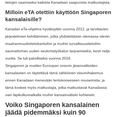
tietojen saamiseksi kaikista Kanadaan saapuvista matkustajista.
Milloin eTA otettiin käyttöön Singaporen
kansalaisille?
Kanadan eTa-ohjelma hyväksyttiin vuonna 2012, ja tarvittavien
järjestelmien kehittäminen, jotka yhdistettäisiin olemassa oleviin
maahanmuuttotietokantoihin ja muihin turvallisuustietoihin
saumattoman uuden seulontatyökalun tarjoamiseksi, kesti neljä
vuotta. Se tuli pakolliseksi vuonna 2016.
Singaporen ja muiden Euroopan unionin jäsenvaltioiden
kansalaisten on täytettävä tämä sähköinen viisumihakemus
ennen Kanadaan menevään lentokoneeseen nousemista, ja
tämä koskee myös matkustajia, jotka matkustavat Kanadassa
vain läpikulkumatkalla muihin kansainvälisiin kohteisiin.
Voiko Singaporen kansalainen
jäädä pidemmäksi kuin 90