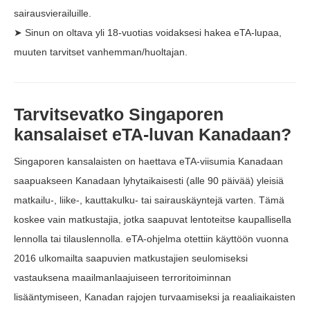
sairausvierailuille.
➤ Sinun on oltava yli 18-vuotias voidaksesi hakea eTA-lupaa,
muuten tarvitset vanhemman/huoltajan.
Tarvitsevatko Singaporen
kansalaiset eTA-luvan Kanadaan?
Singaporen kansalaisten on haettava eTA-viisumia Kanadaan
saapuakseen Kanadaan lyhytaikaisesti (alle 90 päivää) yleisiä
matkailu-, liike-, kauttakulku- tai sairauskäyntejä varten. Tämä
koskee vain matkustajia, jotka saapuvat lentoteitse kaupallisella
lennolla tai tilauslennolla. eTA-ohjelma otettiin käyttöön vuonna
2016 ulkomailta saapuvien matkustajien seulomiseksi
vastauksena maailmanlaajuiseen terroritoiminnan
lisääntymiseen, Kanadan rajojen turvaamiseksi ja reaaliaikaisten