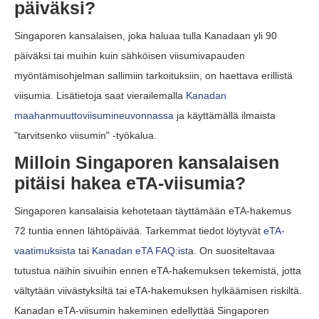
päiväksi?
Singaporen kansalaisen, joka haluaa tulla Kanadaan yli 90
päiväksi tai muihin kuin sähköisen viisumivapauden
myöntämisohjelman sallimiin tarkoituksiin, on haettava erillistä
viisumia. Lisätietoja saat vierailemalla
Kanadan
maahanmuuttoviisumineuvonnassa
ja käyttämällä ilmaista
"tarvitsenko viisumin" -työkalua.
Milloin Singaporen kansalaisen
pitäisi hakea eTA-viisumia?
Singaporen kansalaisia kehotetaan täyttämään eTA-hakemus
72 tuntia ennen lähtöpäivää. Tarkemmat tiedot löytyvät
eTA-
vaatimuksista
tai
Kanadan eTA FAQ:ist
a. On suositeltavaa
tutustua näihin sivuihin ennen eTA-hakemuksen tekemistä, jotta
vältytään viivästyksiltä tai eTA-hakemuksen hylkäämisen riskiltä.
Kanadan eTA-viisumin hakeminen edellyttää Singaporen