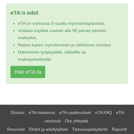
eTA:n edut
eTA on voimassa 5 vuotta myöntämispäivästä.
Voidaan käyttää useisiin alle 90 päivän pituisiin
matkoihin.
Nopea lupien myöntäminen ja sähköinen toimitus
Hakeminen työpöydällä, tabletilla tai
matkapuhelimella
Hae eTA:ta
Etusivu
eTA-hakemus
eTA-vaatimukset
eTA FAQ
eTA-
resurssit
Ota yhteyttä
Resurssit
Ehdot ja edellytykset
Tietosuojakäytäntö
Raportit