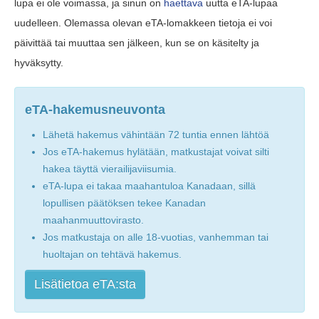
lupa ei ole voimassa, ja sinun on
haettava
uutta eTA-lupaa
uudelleen. Olemassa olevan eTA-lomakkeen tietoja ei voi
päivittää tai muuttaa sen jälkeen, kun se on käsitelty ja
hyväksytty.
eTA-hakemusneuvonta
Lähetä hakemus vähintään 72 tuntia ennen lähtöä
Jos eTA-hakemus hylätään, matkustajat voivat silti
hakea täyttä vierailijaviisumia.
eTA-lupa ei takaa maahantuloa Kanadaan, sillä
lopullisen päätöksen tekee Kanadan
maahanmuuttovirasto.
Jos matkustaja on alle 18-vuotias, vanhemman tai
huoltajan on tehtävä hakemus.
Lisätietoa eTA:sta