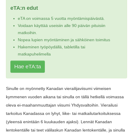
eTA:n edut
eTA on voimassa 5 vuotta myöntämispäivästä.
Voidaan käyttää useisiin alle 90 päivän pituisiin
matkoihin.
Nopea lupien myöntäminen ja sähköinen toimitus
Hakeminen työpöydällä, tabletilla tai
matkapuhelimella
Hae eTA:ta
Sinulle on myönnetty Kanadan vierailijaviisumi viimeisen
kymmenen vuoden aikana tai sinulla on tällä hetkellä voimassa
oleva ei-maahanmuuttajan viisumi Yhdysvaltoihin. Vierailusi
tarkoitus Kanadassa on lyhyt, liike- tai matkailutarkoituksessa
(yleensä enintään 6 kuukauden ajaksi). Lennät Kanadan
lentokentälle tai teet välilaskun Kanadan lentokentälle, ja sinulla