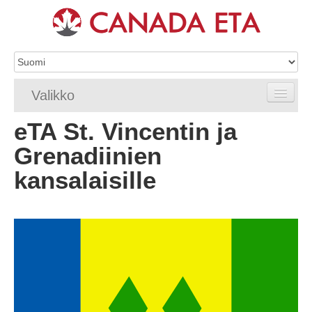
Valikko
eTA St. Vincentin ja
Etusivu
Grenadiinien
eTA-hakemus
kansalaisille
eTA-vaatimukset
eTA FAQ
eTA-resurssit
Ota yhteyttä