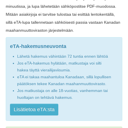
minuutissa, ja lupa lähetetään sähköpostitse PDF-muodossa.
Mitään asiakirjoja ei tarvitse tulostaa tai esittää lentokentällä,
sillä eTA-lupa tallennetaan sähköisesti passia vastaan Kanadan
maahanmuuttoviraston järjestelmään.
eTA-hakemusneuvonta
Lähetä hakemus vähintään 72 tuntia ennen lähtöä
Jos eTA-hakemus hylätään, matkustaja voi silti
hakea täyttä vierailijaviisumia.
eTA ei takaa maahantuloa Kanadaan, sillä lopullisen
päätöksen tekee Kanadan maahanmuuttovirasto.
Jos matkustaja on alle 18-vuotias, vanhemman tai
huoltajan on tehtävä hakemus.
Lisätietoa eTA:sta