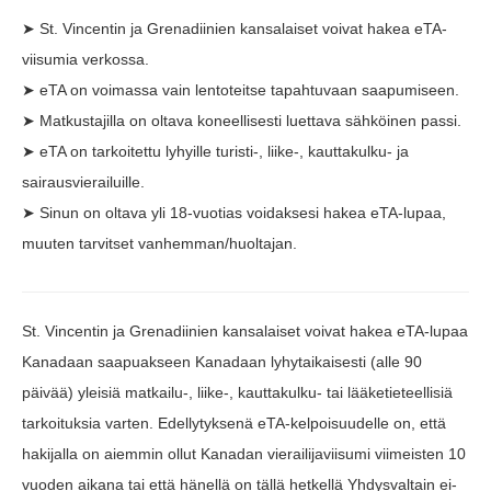
➤ St. Vincentin ja Grenadiinien kansalaiset voivat hakea eTA-
viisumia verkossa.
➤ eTA on voimassa vain lentoteitse tapahtuvaan saapumiseen.
➤ Matkustajilla on oltava koneellisesti luettava sähköinen passi.
➤ eTA on tarkoitettu lyhyille turisti-, liike-, kauttakulku- ja
sairausvierailuille.
➤ Sinun on oltava yli 18-vuotias voidaksesi hakea eTA-lupaa,
muuten tarvitset vanhemman/huoltajan.
St. Vincentin ja Grenadiinien kansalaiset voivat hakea eTA-lupaa
Kanadaan saapuakseen Kanadaan lyhytaikaisesti (alle 90
päivää) yleisiä matkailu-, liike-, kauttakulku- tai lääketieteellisiä
tarkoituksia varten. Edellytyksenä eTA-kelpoisuudelle on, että
hakijalla on aiemmin ollut Kanadan vierailijaviisumi viimeisten 10
vuoden aikana tai että hänellä on tällä hetkellä Yhdysvaltain ei-