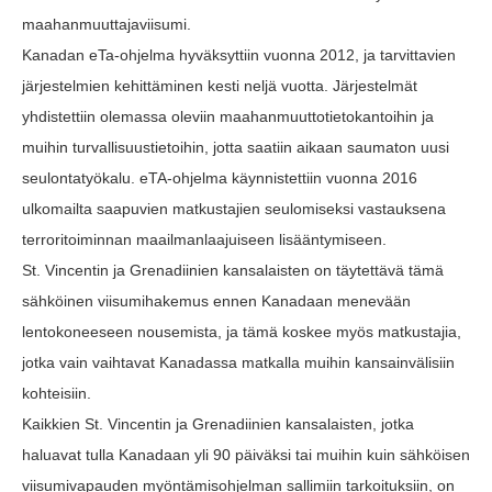
maahanmuuttajaviisumi.
Kanadan eTa-ohjelma hyväksyttiin vuonna 2012, ja tarvittavien
järjestelmien kehittäminen kesti neljä vuotta. Järjestelmät
yhdistettiin olemassa oleviin maahanmuuttotietokantoihin ja
muihin turvallisuustietoihin, jotta saatiin aikaan saumaton uusi
seulontatyökalu. eTA-ohjelma käynnistettiin vuonna 2016
ulkomailta saapuvien matkustajien seulomiseksi vastauksena
terroritoiminnan maailmanlaajuiseen lisääntymiseen.
St. Vincentin ja Grenadiinien kansalaisten on täytettävä tämä
sähköinen viisumihakemus ennen Kanadaan menevään
lentokoneeseen nousemista, ja tämä koskee myös matkustajia,
jotka vain vaihtavat Kanadassa matkalla muihin kansainvälisiin
kohteisiin.
Kaikkien St. Vincentin ja Grenadiinien kansalaisten, jotka
haluavat tulla Kanadaan yli 90 päiväksi tai muihin kuin sähköisen
viisumivapauden myöntämisohjelman sallimiin tarkoituksiin, on