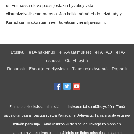
on voimassa oleva passi jostakin hyväksytystä
viisumivelvollisesta maasta. Jos kaikki nämä ehdot eivät täyty,
Kanadaan matkustamiseen tarvitaan vierailijaviisumi.
Etusivu
eTA-hakemus
eTA-vaatimukset
eTA FAQ
eTA-
resurssit
Ota yhteyttä
Resurssit
Ehdot ja edellytykset
Tietosuojakäytäntö
Raportit
Emme ole sidoksissa mihinkään hallitukseen tai suurlähetystöön. Tämä
sivusto tarjoaa ainoastaan tietoa Kanadan eTA-luvasta. Tämä sivusto ei tarjoa
mitään palveluja. Tämä verkkosivusto sisältää linkkejä kolmansien
osapuolten verkkosivustoille. Lisätietoja on tietosuojaselosteessamme.