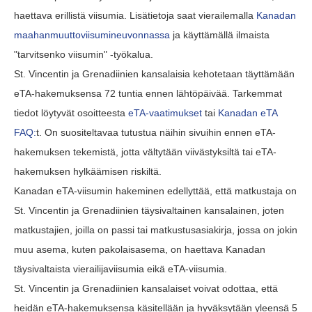
haettava erillistä viisumia. Lisätietoja saat vierailemalla
Kanadan
maahanmuuttoviisumineuvonnassa
ja käyttämällä ilmaista
"tarvitsenko viisumin" -työkalua.
St. Vincentin ja Grenadiinien kansalaisia kehotetaan täyttämään
eTA-hakemuksensa 72 tuntia ennen lähtöpäivää. Tarkemmat
tiedot löytyvät osoitteesta
eTA-vaatimukset
tai
Kanadan eTA
FAQ:
t. On suositeltavaa tutustua näihin sivuihin ennen eTA-
hakemuksen tekemistä, jotta vältytään viivästyksiltä tai eTA-
hakemuksen hylkäämisen riskiltä.
Kanadan eTA-viisumin hakeminen edellyttää, että matkustaja on
St. Vincentin ja Grenadiinien täysivaltainen kansalainen, joten
matkustajien, joilla on passi tai matkustusasiakirja, jossa on jokin
muu asema, kuten pakolaisasema, on haettava Kanadan
täysivaltaista vierailijaviisumia eikä eTA-viisumia.
St. Vincentin ja Grenadiinien kansalaiset voivat odottaa, että
heidän eTA-hakemuksensa käsitellään ja hyväksytään yleensä 5